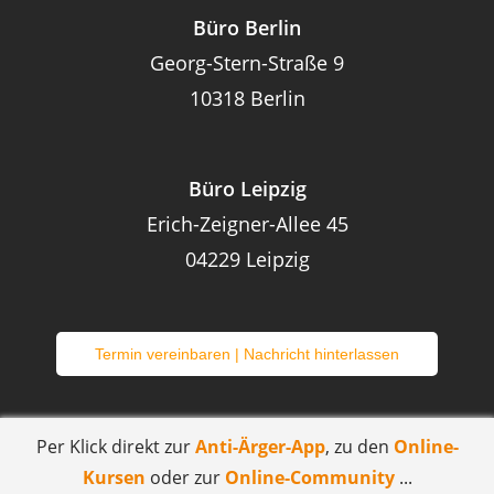
Büro Berlin
Georg-Stern-Straße 9
10318 Berlin
Büro Leipzig
Erich-Zeigner-Allee 45
0422
9 Leipzig
Termin vereinbaren | Nachricht hinterlassen
Datenschutzerklärung
|
Nutzungsbedingungen
|
Impr
Per Klick direkt zur
Anti-Ärger-App
, zu den
Online-
essum
Kursen
oder zur
Online-Community
...