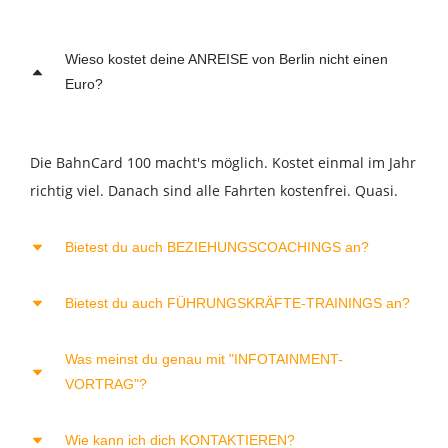
Wieso kostet deine ANREISE von Berlin nicht einen
Euro?
Die BahnCard 100 macht's möglich. Kostet einmal im Jahr
richtig viel. Danach sind alle Fahrten kostenfrei. Quasi.
Bietest du auch BEZIEHUNGSCOACHINGS an?
Bietest du auch FÜHRUNGSKRÄFTE-TRAININGS an?
Ja. Sehr gerne. Sind mir die wichtigsten ;-)
Was meinst du genau mit "INFOTAINMENT-
Ja. Wie das in etwa abläuft, erläutert dir das
Factsheet
VORTRAG"?
Führungskräftetraining
.
Wie kann ich dich KONTAKTIEREN?
Infotainment meint "Vortrag mit Unterhaltungswert". Also