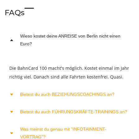
FAQs
Wieso kostet deine ANREISE von Berlin nicht einen
Euro?
Die BahnCard 100 macht's möglich. Kostet einmal im Jahr
richtig viel. Danach sind alle Fahrten kostenfrei. Quasi.
Bietest du auch BEZIEHUNGSCOACHINGS an?
Bietest du auch FÜHRUNGSKRÄFTE-TRAININGS an?
Ja. Sehr gerne. Sind mir die wichtigsten ;-)
Was meinst du genau mit "INFOTAINMENT-
Ja. Wie das in etwa abläuft, erläutert dir das
Factsheet
VORTRAG"?